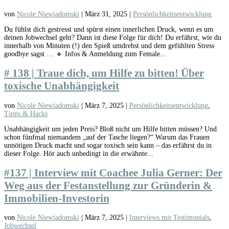
von
Nicole Niewiadomski
|
März 31, 2025
|
Persönlichkeitsentwicklung
Du fühlst dich gestresst und spürst einen innerlichen Druck, wenn es um
deinen Jobwechsel geht? Dann ist diese Folge für dich! Du erfährst, wie du
innerhalb von Minuten (!) den Spieß umdrehst und dem gefühlten Stress
goodbye sagst … 🔹 Infos & Anmeldung zum Female...
# 138 | Traue dich, um Hilfe zu bitten! Über
toxische Unabhängigkeit
von
Nicole Niewiadomski
|
März 7, 2025
|
Persönlichkeitsentwicklung
,
Tipps & Hacks
Unabhängigkeit um jeden Preis? Bloß nicht um Hilfe bitten müssen? Und
schon fünfmal niemandem „auf der Tasche liegen?“ Warum das Frauen
unnötigen Druck macht und sogar toxisch sein kann – das erfährst du in
dieser Folge. Hör auch unbedingt in die erwähnte...
#137 | Interview mit Coachee Julia Gerner: Der
Weg aus der Festanstellung zur Gründerin &
Immobilien-Investorin
von
Nicole Niewiadomski
|
März 7, 2025
|
Interviews mit Testimonials
,
Jobwechsel