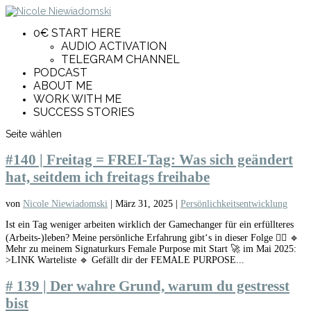
0€ START HERE
AUDIO ACTIVATION
TELEGRAM CHANNEL
PODCAST
ABOUT ME
WORK WITH ME
SUCCESS STORIES
Seite wählen
#140 | Freitag = FREI-Tag: Was sich geändert
hat, seitdem ich freitags freihabe
von
Nicole Niewiadomski
|
März 31, 2025
|
Persönlichkeitsentwicklung
Ist ein Tag weniger arbeiten wirklich der Gamechanger für ein erfüllteres
(Arbeits-)leben? Meine persönliche Erfahrung gibt‘s in dieser Folge ✌🏼 🔹
Mehr zu meinem Signaturkurs Female Purpose mit Start 🚀 im Mai 2025:
>LINK Warteliste 🔹 Gefällt dir der FEMALE PURPOSE...
# 139 | Der wahre Grund, warum du gestresst
bist