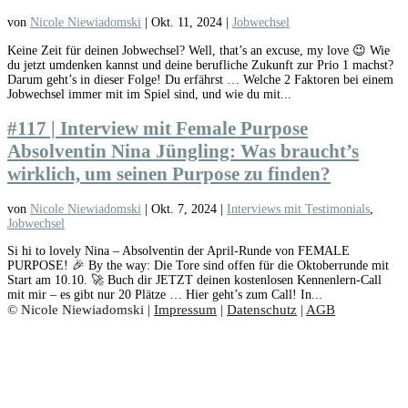
von
Nicole Niewiadomski
|
Okt. 11, 2024
|
Jobwechsel
Keine Zeit für deinen Jobwechsel? Well, that’s an excuse, my love 😉 Wie
du jetzt umdenken kannst und deine berufliche Zukunft zur Prio 1 machst?
Darum geht’s in dieser Folge! Du erfährst … Welche 2 Faktoren bei einem
Jobwechsel immer mit im Spiel sind, und wie du mit...
#117 | Interview mit Female Purpose
Absolventin Nina Jüngling: Was braucht’s
wirklich, um seinen Purpose zu finden?
von
Nicole Niewiadomski
|
Okt. 7, 2024
|
Interviews mit Testimonials
,
Jobwechsel
Si hi to lovely Nina – Absolventin der April-Runde von FEMALE
PURPOSE! 🎉 By the way: Die Tore sind offen für die Oktoberrunde mit
Start am 10.10. 🚀 Buch dir JETZT deinen kostenlosen Kennenlern-Call
mit mir – es gibt nur 20 Plätze … Hier geht’s zum Call! In...
© Nicole Niewiadomski |
Impressum
|
Datenschutz
|
AGB