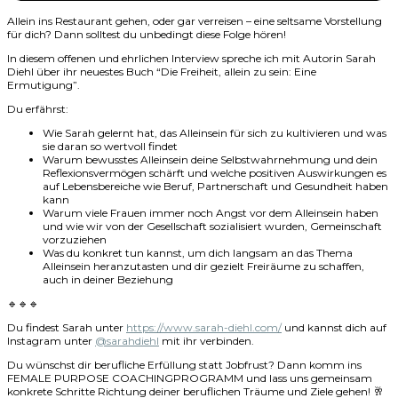
Allein ins Restaurant gehen, oder gar verreisen – eine seltsame Vorstellung
für dich? Dann solltest du unbedingt diese Folge hören!
In diesem offenen und ehrlichen Interview spreche ich mit Autorin Sarah
Diehl über ihr neuestes Buch “Die Freiheit, allein zu sein: Eine
Ermutigung”.
Du erfährst:
Wie Sarah gelernt hat, das Alleinsein für sich zu kultivieren und was
sie daran so wertvoll findet
Warum bewusstes Alleinsein deine Selbstwahrnehmung und dein
Reflexionsvermögen schärft und welche positiven Auswirkungen es
auf Lebensbereiche wie Beruf, Partnerschaft und Gesundheit haben
kann
Warum viele Frauen immer noch Angst vor dem Alleinsein haben
und wie wir von der Gesellschaft sozialisiert wurden, Gemeinschaft
vorzuziehen
Was du konkret tun kannst, um dich langsam an das Thema
Alleinsein heranzutasten und dir gezielt Freiräume zu schaffen,
auch in deiner Beziehung
🔹🔹🔹
Du findest Sarah unter
https://www.sarah-diehl.com/
und kannst dich auf
Instagram unter
@sarahdiehl
mit ihr verbinden.
Du wünschst dir berufliche Erfüllung statt Jobfrust? Dann komm ins
FEMALE PURPOSE COACHINGPROGRAMM und lass uns gemeinsam
konkrete Schritte Richtung deiner beruflichen Träume und Ziele gehen! 🥂