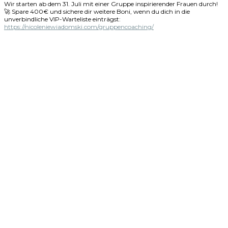
Wir starten ab dem 31. Juli mit einer Gruppe inspirierender Frauen durch!
🚀 Spare 400€ und sichere dir weitere Boni, wenn du dich in die
unverbindliche VIP-Warteliste einträgst:
https://nicoleniewiadomski.com/gruppencoaching/