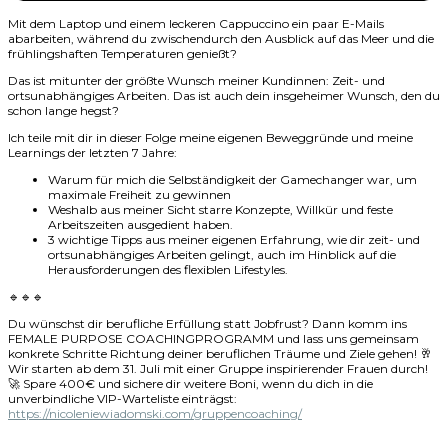
Mit dem Laptop und einem leckeren Cappuccino ein paar E-Mails
abarbeiten, während du zwischendurch den Ausblick auf das Meer und die
frühlingshaften Temperaturen genießt?
Das ist mitunter der größte Wunsch meiner Kundinnen: Zeit- und
ortsunabhängiges Arbeiten. Das ist auch dein insgeheimer Wunsch, den du
schon lange hegst?
Ich teile mit dir in dieser Folge meine eigenen Beweggründe und meine
Learnings der letzten 7 Jahre:
Warum für mich die Selbständigkeit der Gamechanger war, um
maximale Freiheit zu gewinnen
Weshalb aus meiner Sicht starre Konzepte, Willkür und feste
Arbeitszeiten ausgedient haben.
3 wichtige Tipps aus meiner eigenen Erfahrung, wie dir zeit- und
ortsunabhängiges Arbeiten gelingt, auch im Hinblick auf die
Herausforderungen des flexiblen Lifestyles.
🔹🔹🔹
Du wünschst dir berufliche Erfüllung statt Jobfrust? Dann komm ins
FEMALE PURPOSE COACHINGPROGRAMM und lass uns gemeinsam
konkrete Schritte Richtung deiner beruflichen Träume und Ziele gehen! 🥂
Wir starten ab dem 31. Juli mit einer Gruppe inspirierender Frauen durch!
🚀 Spare 400€ und sichere dir weitere Boni, wenn du dich in die
unverbindliche VIP-Warteliste einträgst:
https://nicoleniewiadomski.com/gruppencoaching/