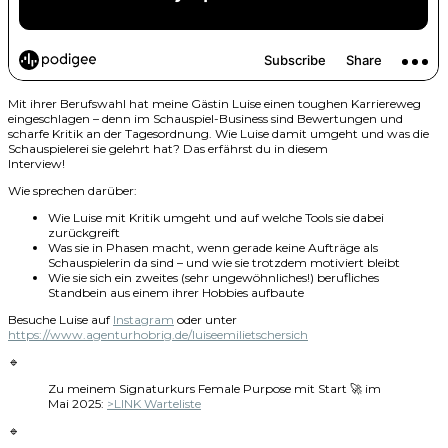
Mit ihrer Berufswahl hat meine Gästin Luise einen toughen Karriereweg
eingeschlagen – denn im Schauspiel-Business sind Bewertungen und
scharfe Kritik an der Tagesordnung. Wie Luise damit umgeht und was die
Schauspielerei sie gelehrt hat? Das erfährst du in diesem
Interview!
Wie sprechen darüber:
Wie Luise mit Kritik umgeht und auf welche Tools sie dabei
zurückgreift
Was sie in Phasen macht, wenn gerade keine Aufträge als
Schauspielerin da sind – und wie sie trotzdem motiviert bleibt
Wie sie sich ein zweites (sehr ungewöhnliches!) berufliches
Standbein aus einem ihrer Hobbies aufbaute
Besuche Luise auf
Instagram
oder unter
https://www.agenturhobrig.de/luiseemilietschersich
🔹
Zu meinem Signaturkurs Female Purpose mit Start 🚀 im
Mai 2025:
>LINK Warteliste
🔹