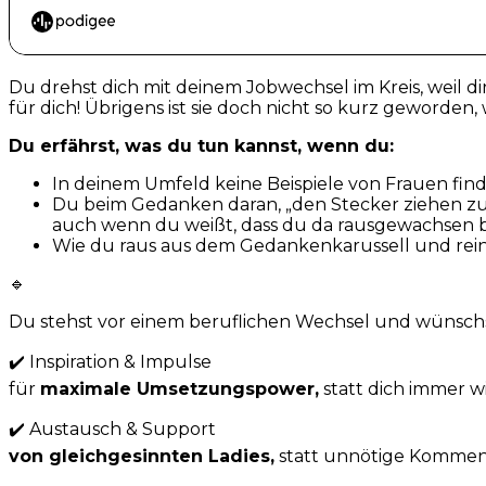
Du drehst dich mit deinem Jobwechsel im Kreis, weil di
für dich! Übrigens ist sie doch nicht so kurz geworden
Du erfährst, was du tun kannst, wenn du:
In deinem Umfeld keine Beispiele von Frauen find
Du beim Gedanken daran, „den Stecker ziehen zu
auch wenn du weißt, dass du da rausgewachsen b
Wie du raus aus dem Gedankenkarussell und rein 
🔹
Du stehst vor einem beruflichen Wechsel und wünschst
✔️ Inspiration & Impulse
für
maximale Umsetzungspower,
statt dich immer 
✔️ Austausch & Support
von gleichgesinnten Ladies,
statt unnötige Kommen