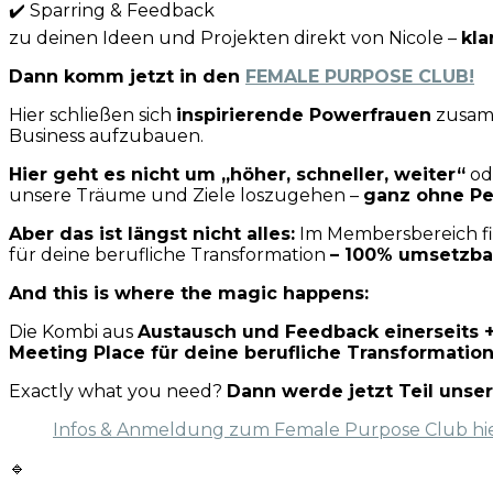
✔️ Sparring & Feedback
zu deinen Ideen und Projekten direkt von Nicole –
kla
Dann komm jetzt in den
FEMALE PURPOSE CLUB!
Hier schließen sich
inspirierende Powerfrauen
zusamm
Business aufzubauen.
Hier geht es nicht um „höher, schneller, weiter“
od
unsere Träume und Ziele loszugehen –
ganz ohne Pe
Aber das ist längst nicht alles:
Im Membersbereich f
für deine berufliche Transformation
– 100% umsetzbar 
And this is where the magic happens:
Die Kombi aus
Austausch und Feedback einerseits +
Meeting Place für deine berufliche Transformation
Exactly what you need?
Dann werde jetzt Teil un
Infos & Anmeldung zum Female Purpose Club hi
🔹