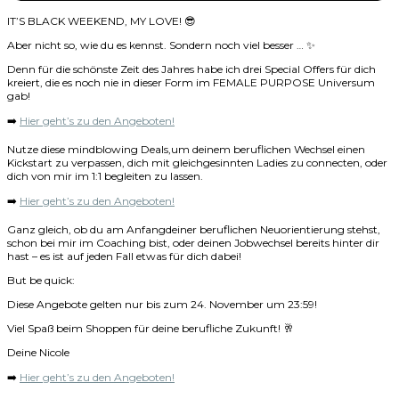
IT’S BLACK WEEKEND, MY LOVE! 😎
Aber nicht so, wie du es kennst. Sondern noch viel besser … ✨
Denn für die schönste Zeit des Jahres habe ich drei Special Offers für dich
kreiert, die es noch nie in dieser Form im FEMALE PURPOSE Universum
gab!
➡️
Hier geht’s zu den Angeboten!
Nutze diese mindblowing Deals,um deinem beruflichen Wechsel einen
Kickstart zu verpassen, dich mit gleichgesinnten Ladies zu connecten, oder
dich von mir im 1:1 begleiten zu lassen.
➡️
Hier geht’s zu den Angeboten!
Ganz gleich, ob du am Anfangdeiner beruflichen Neuorientierung stehst,
schon bei mir im Coaching bist, oder deinen Jobwechsel bereits hinter dir
hast – es ist auf jeden Fall etwas für dich dabei!
But be quick:
Diese Angebote gelten nur bis zum 24. November um 23:59!
Viel Spaß beim Shoppen für deine berufliche Zukunft! 🥂
Deine Nicole
➡️
Hier geht’s zu den Angeboten!